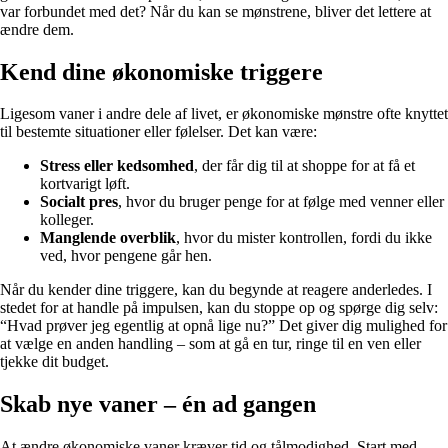
var forbundet med det? Når du kan se mønstrene, bliver det lettere at
ændre dem.
Kend dine økonomiske triggere
Ligesom vaner i andre dele af livet, er økonomiske mønstre ofte knyttet
til bestemte situationer eller følelser. Det kan være:
Stress eller kedsomhed
, der får dig til at shoppe for at få et
kortvarigt løft.
Socialt pres
, hvor du bruger penge for at følge med venner eller
kolleger.
Manglende overblik
, hvor du mister kontrollen, fordi du ikke
ved, hvor pengene går hen.
Når du kender dine triggere, kan du begynde at reagere anderledes. I
stedet for at handle på impulsen, kan du stoppe op og spørge dig selv:
“Hvad prøver jeg egentlig at opnå lige nu?” Det giver dig mulighed for
at vælge en anden handling – som at gå en tur, ringe til en ven eller
tjekke dit budget.
Skab nye vaner – én ad gangen
At ændre økonomiske vaner kræver tid og tålmodighed. Start med