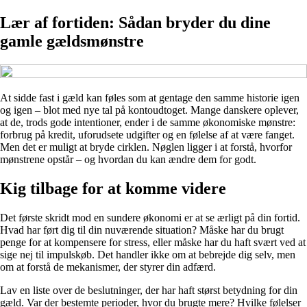
Lær af fortiden: Sådan bryder du dine
gamle gældsmønstre
At sidde fast i gæld kan føles som at gentage den samme historie igen
og igen – blot med nye tal på kontoudtoget. Mange danskere oplever,
at de, trods gode intentioner, ender i de samme økonomiske mønstre:
forbrug på kredit, uforudsete udgifter og en følelse af at være fanget.
Men det er muligt at bryde cirklen. Nøglen ligger i at forstå, hvorfor
mønstrene opstår – og hvordan du kan ændre dem for godt.
Kig tilbage for at komme videre
Det første skridt mod en sundere økonomi er at se ærligt på din fortid.
Hvad har ført dig til din nuværende situation? Måske har du brugt
penge for at kompensere for stress, eller måske har du haft svært ved at
sige nej til impulskøb. Det handler ikke om at bebrejde dig selv, men
om at forstå de mekanismer, der styrer din adfærd.
Lav en liste over de beslutninger, der har haft størst betydning for din
gæld. Var der bestemte perioder, hvor du brugte mere? Hvilke følelser