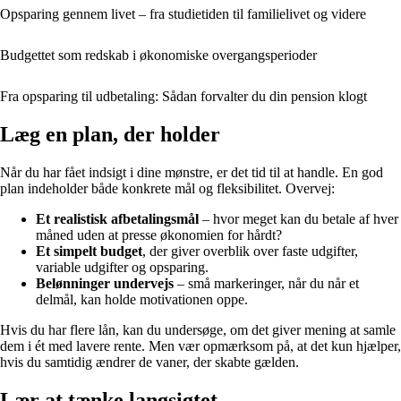
Opsparing gennem livet – fra studietiden til familielivet og videre
Budgettet som redskab i økonomiske overgangsperioder
Fra opsparing til udbetaling: Sådan forvalter du din pension klogt
Læg en plan, der holder
Når du har fået indsigt i dine mønstre, er det tid til at handle. En god
plan indeholder både konkrete mål og fleksibilitet. Overvej:
Et realistisk afbetalingsmål
– hvor meget kan du betale af hver
måned uden at presse økonomien for hårdt?
Et simpelt budget
, der giver overblik over faste udgifter,
variable udgifter og opsparing.
Belønninger undervejs
– små markeringer, når du når et
delmål, kan holde motivationen oppe.
Hvis du har flere lån, kan du undersøge, om det giver mening at samle
dem i ét med lavere rente. Men vær opmærksom på, at det kun hjælper,
hvis du samtidig ændrer de vaner, der skabte gælden.
Lær at tænke langsigtet