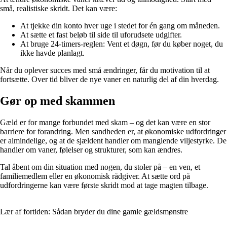
små, realistiske skridt. Det kan være:
At tjekke din konto hver uge i stedet for én gang om måneden.
At sætte et fast beløb til side til uforudsete udgifter.
At bruge 24-timers-reglen: Vent et døgn, før du køber noget, du
ikke havde planlagt.
Når du oplever succes med små ændringer, får du motivation til at
fortsætte. Over tid bliver de nye vaner en naturlig del af din hverdag.
Gør op med skammen
Gæld er for mange forbundet med skam – og det kan være en stor
barriere for forandring. Men sandheden er, at økonomiske udfordringer
er almindelige, og at de sjældent handler om manglende viljestyrke. De
handler om vaner, følelser og strukturer, som kan ændres.
Tal åbent om din situation med nogen, du stoler på – en ven, et
familiemedlem eller en økonomisk rådgiver. At sætte ord på
udfordringerne kan være første skridt mod at tage magten tilbage.
Lær af fortiden: Sådan bryder du dine gamle gældsmønstre