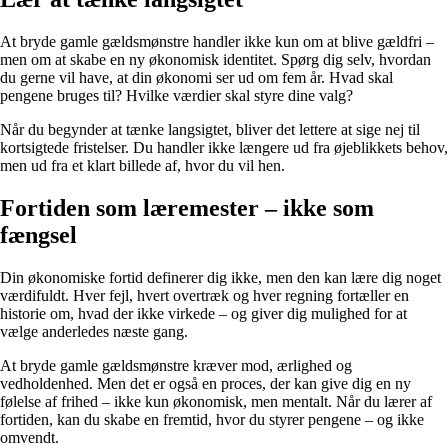
At bryde gamle gældsmønstre handler ikke kun om at blive gældfri –
men om at skabe en ny økonomisk identitet. Spørg dig selv, hvordan
du gerne vil have, at din økonomi ser ud om fem år. Hvad skal
pengene bruges til? Hvilke værdier skal styre dine valg?
Når du begynder at tænke langsigtet, bliver det lettere at sige nej til
kortsigtede fristelser. Du handler ikke længere ud fra øjeblikkets behov,
men ud fra et klart billede af, hvor du vil hen.
Fortiden som læremester – ikke som
fængsel
Din økonomiske fortid definerer dig ikke, men den kan lære dig noget
værdifuldt. Hver fejl, hvert overtræk og hver regning fortæller en
historie om, hvad der ikke virkede – og giver dig mulighed for at
vælge anderledes næste gang.
At bryde gamle gældsmønstre kræver mod, ærlighed og
vedholdenhed. Men det er også en proces, der kan give dig en ny
følelse af frihed – ikke kun økonomisk, men mentalt. Når du lærer af
fortiden, kan du skabe en fremtid, hvor du styrer pengene – og ikke
omvendt.