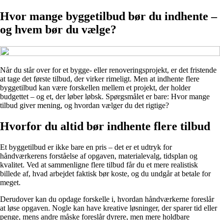
Hvor mange byggetilbud bør du indhente –
og hvem bør du vælge?
Når du står over for et bygge- eller renoveringsprojekt, er det fristende
at tage det første tilbud, der virker rimeligt. Men at indhente flere
byggetilbud kan være forskellen mellem et projekt, der holder
budgettet – og et, der løber løbsk. Spørgsmålet er bare: Hvor mange
tilbud giver mening, og hvordan vælger du det rigtige?
Hvorfor du altid bør indhente flere tilbud
Et byggetilbud er ikke bare en pris – det er et udtryk for
håndværkerens forståelse af opgaven, materialevalg, tidsplan og
kvalitet. Ved at sammenligne flere tilbud får du et mere realistisk
billede af, hvad arbejdet faktisk bør koste, og du undgår at betale for
meget.
Derudover kan du opdage forskelle i, hvordan håndværkerne foreslår
at løse opgaven. Nogle kan have kreative løsninger, der sparer tid eller
penge, mens andre måske foreslår dyrere, men mere holdbare