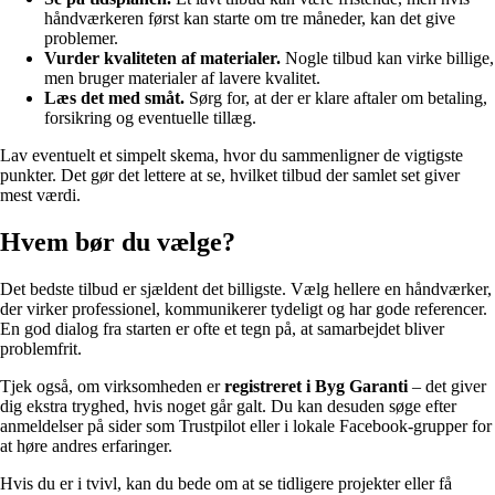
håndværkeren først kan starte om tre måneder, kan det give
problemer.
Vurder kvaliteten af materialer.
Nogle tilbud kan virke billige,
men bruger materialer af lavere kvalitet.
Læs det med småt.
Sørg for, at der er klare aftaler om betaling,
forsikring og eventuelle tillæg.
Lav eventuelt et simpelt skema, hvor du sammenligner de vigtigste
punkter. Det gør det lettere at se, hvilket tilbud der samlet set giver
mest værdi.
Hvem bør du vælge?
Det bedste tilbud er sjældent det billigste. Vælg hellere en håndværker,
der virker professionel, kommunikerer tydeligt og har gode referencer.
En god dialog fra starten er ofte et tegn på, at samarbejdet bliver
problemfrit.
Tjek også, om virksomheden er
registreret i Byg Garanti
– det giver
dig ekstra tryghed, hvis noget går galt. Du kan desuden søge efter
anmeldelser på sider som Trustpilot eller i lokale Facebook-grupper for
at høre andres erfaringer.
Hvis du er i tvivl, kan du bede om at se tidligere projekter eller få