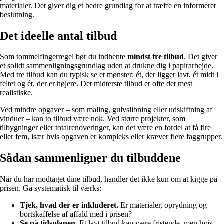
materialer. Det giver dig et bedre grundlag for at træffe en informeret
beslutning.
Det ideelle antal tilbud
Som tommelfingerregel bør du indhente
mindst tre tilbud
. Det giver
et solidt sammenligningsgrundlag uden at drukne dig i papirarbejde.
Med tre tilbud kan du typisk se et mønster: ét, der ligger lavt, ét midt i
feltet og ét, der er højere. Det midterste tilbud er ofte det mest
realistiske.
Ved mindre opgaver – som maling, gulvslibning eller udskiftning af
vinduer – kan to tilbud være nok. Ved større projekter, som
tilbygninger eller totalrenoveringer, kan det være en fordel at få fire
eller fem, især hvis opgaven er kompleks eller kræver flere faggrupper.
Sådan sammenligner du tilbuddene
Når du har modtaget dine tilbud, handler det ikke kun om at kigge på
prisen. Gå systematisk til værks:
Tjek, hvad der er inkluderet.
Er materialer, oprydning og
bortskaffelse af affald med i prisen?
Se på tidsplanen.
Et lavt tilbud kan være fristende, men hvis