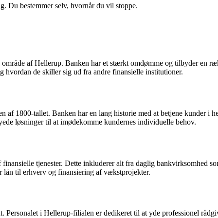
ig. Du bestemmer selv, hvornår du vil stoppe.
område af Hellerup. Banken har et stærkt omdømme og tilbyder en række
hvordan de skiller sig ud fra andre finansielle institutioner.
f 1800-tallet. Banken har en lang historie med at betjene kunder i hele l
yede løsninger til at imødekomme kundernes individuelle behov.
inansielle tjenester. Dette inkluderer alt fra daglig bankvirksomhed s
lån til erhverv og finansiering af vækstprojekter.
rsonalet i Hellerup-filialen er dedikeret til at yde professionel rådgivn