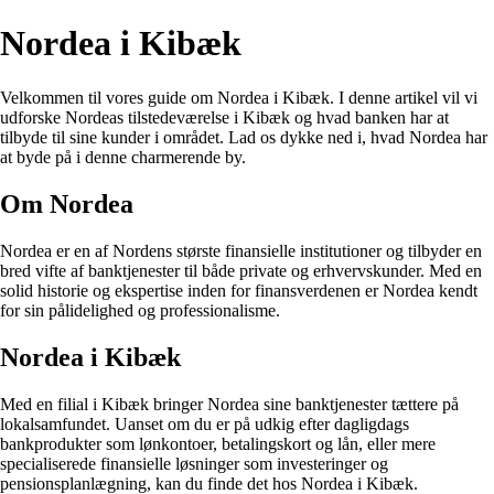
Nordea i Kibæk
Velkommen til vores guide om Nordea i Kibæk. I denne artikel vil vi
udforske Nordeas tilstedeværelse i Kibæk og hvad banken har at
tilbyde til sine kunder i området. Lad os dykke ned i, hvad Nordea har
at byde på i denne charmerende by.
Om Nordea
Nordea er en af Nordens største finansielle institutioner og tilbyder en
bred vifte af banktjenester til både private og erhvervskunder. Med en
solid historie og ekspertise inden for finansverdenen er Nordea kendt
for sin pålidelighed og professionalisme.
Nordea i Kibæk
Med en filial i Kibæk bringer Nordea sine banktjenester tættere på
lokalsamfundet. Uanset om du er på udkig efter dagligdags
bankprodukter som lønkontoer, betalingskort og lån, eller mere
specialiserede finansielle løsninger som investeringer og
pensionsplanlægning, kan du finde det hos Nordea i Kibæk.