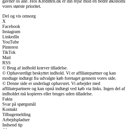
gavner os alle. Hos Kreditten.dk er din rejse mod en bedre økonomi
vores største prioritet.
Del og vis omsorg
X
Facebook
Instagram
LinkedIn
YouTube
Pinterest
TikTok
Mail
RSS
© Brug af indhold kræver tilladelse.
© Ophavsretligt beskyttet indhold. Vi er affiliatepartner og kan
modtage indtægt fra udvalgte køb foretaget gennem vores side.
© Denne side er underlagt ophavsret. Vi arbejder med
affiliatepartnere og kan opnå indtægt ved køb via links. Ingen del af
indholdet må kopieres eller bruges uden tilladelse.
Fakta
Svar på spørgsmål
Kontakt
Tilbagemelding
Arbejdspladser
Indsend tip