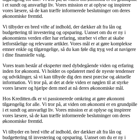
i et sundt og ansvarligt liv. Vores mission er at oplyse og inspirere
vores læsere, så de kan træffe informerede beslutninger om deres
økonomiske fremtid.
Vi tilbyder en bred vifte af indhold, der dækker alt fra lån og
budgettering til investering og opsparing. Uanset om du er ny i
økonomiens verden eller har erfaring, stræber vi efter at skabe
letforståelige og relevante artikler. Vores mål er at gøre komplekse
emner enkle og tilgængelige, så du kan føle dig tryg ved at navigere
i dine finansielle valg.
Vores team består af eksperter med dybdegående viden og erfaring
inden for økonomi. Vi holder os opdateret med de nyeste tendenser
og udviklinger, så vi kan tilbyde dig den mest præcise og aktuelle
information. Vi tror på, at det at dele viden er nøglen til at styrke
vores læsere og hjælpe dem med at nå deres økonomiske mål.
Hos Kreditten.dk er vi passionerede omkring at gøre økonomi
tilgængelig for alle. Vi tror på, at viden om økonomi er en grundpille
i et sundt og ansvarligt liv. Vores mission er at oplyse og inspirere
vores læsere, så de kan træffe informerede beslutninger om deres
økonomiske fremtid.
Vi tilbyder en bred vifte af indhold, der dækker alt fra lån og
budgettering til investering og opsparing. Uanset om du er ny i