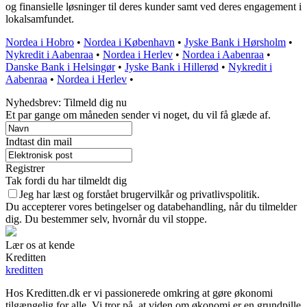
og finansielle løsninger til deres kunder samt ved deres engagement i
lokalsamfundet.
Nordea i Hobro
•
Nordea i København
•
Jyske Bank i Hørsholm
•
Nykredit i Aabenraa
•
Nordea i Herlev
•
Nordea i Aabenraa
•
Danske Bank i Helsingør
•
Jyske Bank i Hillerød
•
Nykredit i
Aabenraa
•
Nordea i Herlev
•
Nyhedsbrev: Tilmeld dig nu
Et par gange om måneden sender vi noget, du vil få glæde af.
Indtast din mail
Registrer
Tak fordi du har tilmeldt dig
Jeg har læst og forstået brugervilkår og privatlivspolitik.
Du accepterer vores betingelser og databehandling, når du tilmelder
dig. Du bestemmer selv, hvornår du vil stoppe.
Lær os at kende
Kreditten
kreditten
Hos Kreditten.dk er vi passionerede omkring at gøre økonomi
tilgængelig for alle. Vi tror på, at viden om økonomi er en grundpille