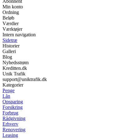
Abonnent
Min konto
Ordning
Beløb
Værdier
Værktøjer
Intern navigation
Sidetræ
Historier
Galleri
Blog
Nyhedsstrøm
Kreditten.dk
Unik Trafik
support@uniktrafik.dk
Kategorier
Penge
Lån
Opsparing
Forsikring
Forbrug
Rådgivning
Erhverv
Renovering
Leasing