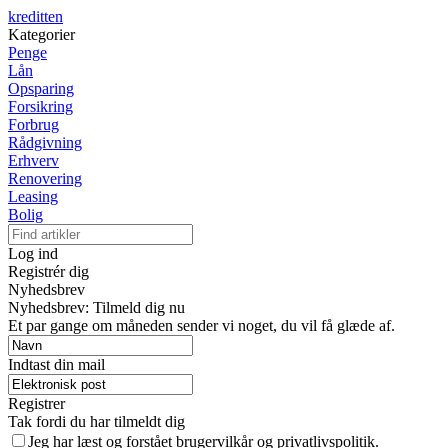
kreditten
Kategorier
Penge
Lån
Opsparing
Forsikring
Forbrug
Rådgivning
Erhverv
Renovering
Leasing
Bolig
Log ind
Registrér dig
Nyhedsbrev
Nyhedsbrev: Tilmeld dig nu
Et par gange om måneden sender vi noget, du vil få glæde af.
Indtast din mail
Registrer
Tak fordi du har tilmeldt dig
Jeg har læst og forstået brugervilkår og privatlivspolitik.