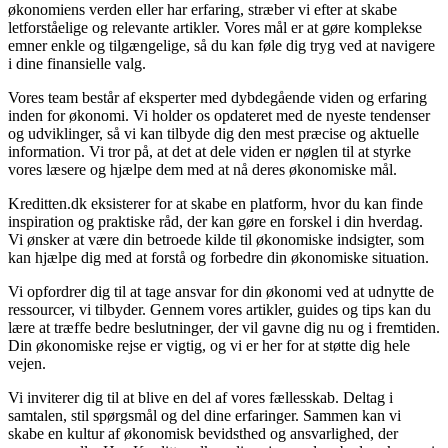
økonomiens verden eller har erfaring, stræber vi efter at skabe
letforståelige og relevante artikler. Vores mål er at gøre komplekse
emner enkle og tilgængelige, så du kan føle dig tryg ved at navigere
i dine finansielle valg.
Vores team består af eksperter med dybdegående viden og erfaring
inden for økonomi. Vi holder os opdateret med de nyeste tendenser
og udviklinger, så vi kan tilbyde dig den mest præcise og aktuelle
information. Vi tror på, at det at dele viden er nøglen til at styrke
vores læsere og hjælpe dem med at nå deres økonomiske mål.
Kreditten.dk eksisterer for at skabe en platform, hvor du kan finde
inspiration og praktiske råd, der kan gøre en forskel i din hverdag.
Vi ønsker at være din betroede kilde til økonomiske indsigter, som
kan hjælpe dig med at forstå og forbedre din økonomiske situation.
Vi opfordrer dig til at tage ansvar for din økonomi ved at udnytte de
ressourcer, vi tilbyder. Gennem vores artikler, guides og tips kan du
lære at træffe bedre beslutninger, der vil gavne dig nu og i fremtiden.
Din økonomiske rejse er vigtig, og vi er her for at støtte dig hele
vejen.
Vi inviterer dig til at blive en del af vores fællesskab. Deltag i
samtalen, stil spørgsmål og del dine erfaringer. Sammen kan vi
skabe en kultur af økonomisk bevidsthed og ansvarlighed, der